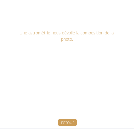
Une astrométrie nous dévoile la composition de la 
photo.
Informations techniques :
Lieu / date : La Fosse (Belgique) 13/02/2023 et 
14/02/2023
Constellation : Orion
Acquisition : 
05h00 ( 250 x 120 sec) ( 2 tuiles )
Monture : Skywatcher EQ6R Pro
Tube optique : Celestron RASA 8
Caméra : ZWO Asi2600MC (gain 100 / -20°)
Filtre : Aucun + Ida NBZ
Accessoires : ZWO EAF - ZWO ASIAIR PRO
Traitement : Siril - Pixinsight - Lightroom
retour